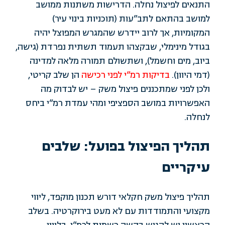
התנאים לפיצול נחלה. הדרישות משתנות ממושב
למושב בהתאם לתב”עות (תוכניות בינוי עיר)
המקומיות, אך לרוב יידרש שהמגרש המפוצל יהיה
בגודל מינימלי, שבקצהו תעמוד תשתית נפרדת (גישה,
ביוב, מים וחשמל), ושתשולם תמורה מלאה למדינה
(דמי היוון).
בדיקות רמ”י לפני רכישה
הן שלב קריטי,
ולכן לפני שמתכננים פיצול משק – יש לבדוק מה
האפשרויות במושב הספציפי ומהי עמדת רמ”י ביחס
לנחלה.
תהליך הפיצול בפועל: שלבים
עיקריים
תהליך פיצול משק חקלאי דורש תכנון מוקפד, ליווי
מקצועי והתמודדות עם לא מעט בירוקרטיה. בשלב