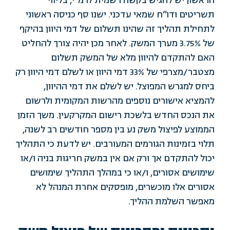
הראשון יש להגיש בקשה רשמית לרמ”י, בליווי
תשריטים ודו”ח שמאי עדכני. ישנו סף כניסה ראשוני
לתחילת תהליך זה שהינו תשלום של דמי היוון בהיקף
של 3.75% מערך המשק. לאחר מכן יהיה צורך להחליט
האם להתקדם להיוון מלא של המשק תשלום
מצטבר/מצרפי של 33% דמי היוון או לשלם דמי היוון רק
ביחס למגרש המפוצל. יש לשלם את דמי ההיוון,
להמציא אישורים נוספים מהרשות המקומית ולרשום
את הנכס החדש בלשכת רישום המקרקעין. משך הזמן
הממוצע לפיצול משק נע בין מספר חודשים רב לשנה,
תלוי בזמינות הגורמים המעורבים. יש לדעת כי התהליך
יכול להתקדם אך ורק אם אין במשק חריגות בניה ו/או
שימושים אסורים, ו/או כי במהלך התהליך שימושים
אסורים אלו מוכשרים, מופסקים אחרת המנהל לא
מאפשר השלמת ההליך.